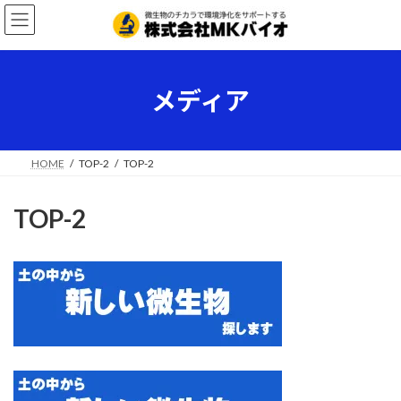
コ
ナ
ン
ビ
テ
ゲ
ン
ー
ツ
シ
メディア
へ
ョ
ス
ン
キ
に
ッ
移
HOME
TOP-2
TOP-2
プ
動
TOP-2