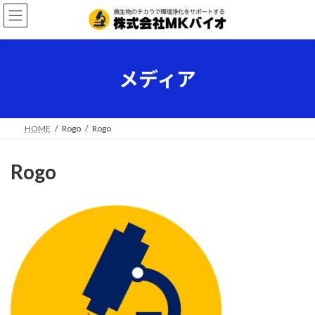
コ
ナ
ン
ビ
テ
ゲ
ン
ー
ツ
シ
メディア
へ
ョ
ス
ン
キ
に
ッ
移
HOME
Rogo
Rogo
プ
動
Rogo