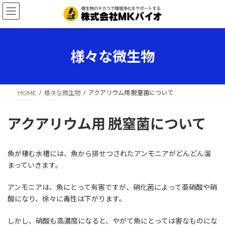
コ
ナ
ン
ビ
テ
ゲ
ン
ー
ツ
シ
様々な微生物
へ
ョ
ス
ン
キ
に
ッ
移
HOME
様々な微生物
アクアリウム用 脱窒菌について
プ
動
アクアリウム用 脱窒菌について
魚が棲む水槽には、魚から排せつされたアンモニアがどんどん溜
まっていきます。
アンモニアは、魚にとって有害ですが、硝化菌によって亜硝酸や硝
酸になり、徐々に毒性は下がります。
しかし、硝酸も高濃度になると、やがて魚にとっては害なものにな